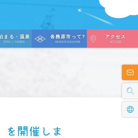
泊まる・温泉
各務原市って?
アクセス
STAY / ONSEN
KAKAMIGAHARA
ACCESS
り を開催しま