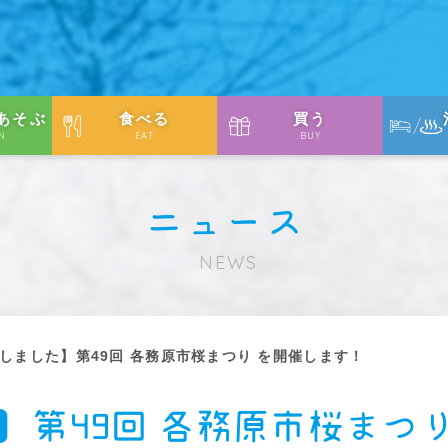
あそぶ
食べる
買う
N
EAT
BUY
ニュース
NEWS
しました】第49回 各務原市桜まつり を開催します！
】第49回 各務原市桜まつ