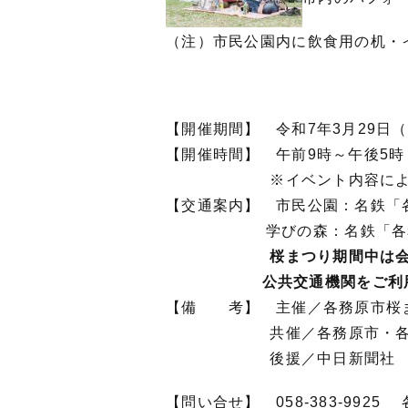
（注）市民公園内に飲食用の机・
【開催期間】 令和7年3月29日（
【開催時間】 午前9時～午後
※イベント内容によって開
【交通案内】 市民公園：名鉄「
学びの森：名鉄「各務原市
桜まつり期間中は
公共交通機関をご利
【備 考】 主催／各務原市桜
共催／各務原市・各務原商
後援／中日新聞社
【問い合せ】 058-383-99