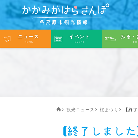
ニュース
イベント
みる・
NEWS
EVENT
FU
観光ニュース
桜まつり
【終了
【終了しました