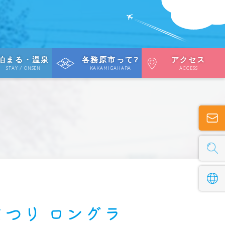
泊まる・温泉
各務原市って?
アクセス
STAY / ONSEN
KAKAMIGAHARA
ACCESS
まつり ロングラ