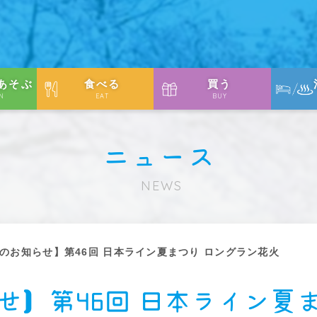
あそぶ
食べる
買う
N
EAT
BUY
ニュース
NEWS
のお知らせ】第46回 日本ライン夏まつり ロングラン花火
せ】第46回 日本ライン夏