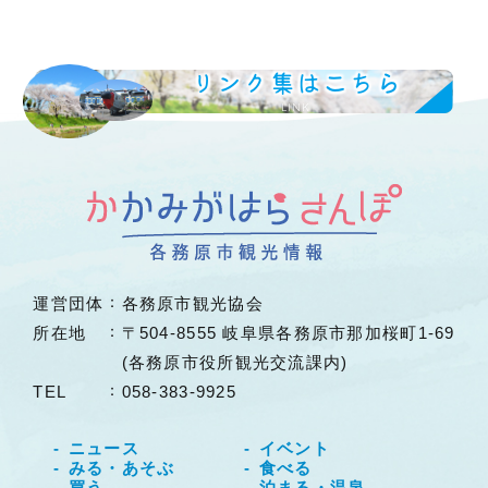
リンク集はこちら
LINK
運営団体
各務原市観光協会
所在地
〒504-8555 岐阜県各務原市那加桜町1-69
(各務原市役所観光交流課内)
TEL
058-383-9925
ニュース
イベント
みる・あそぶ
食べる
買う
泊まる・温泉