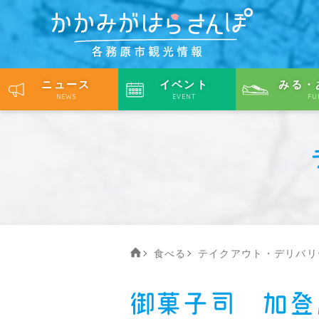
ニュース
イベント
みる・
NEWS
EVENT
FU
食べる
テイクアウト・デリバリ
御菓子司 加登