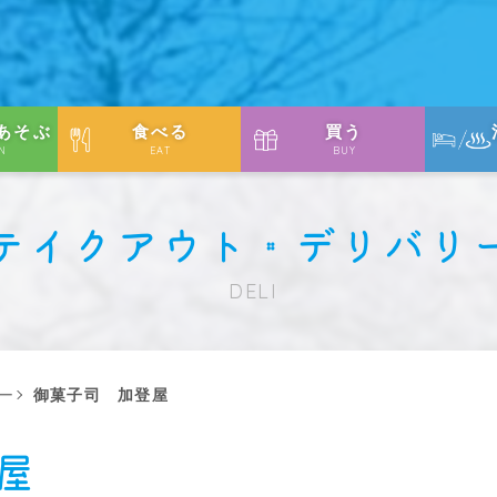
あそぶ
食べる
買う
N
EAT
BUY
テイクアウト・デリバリ
DELI
ー
御菓子司 加登屋
屋