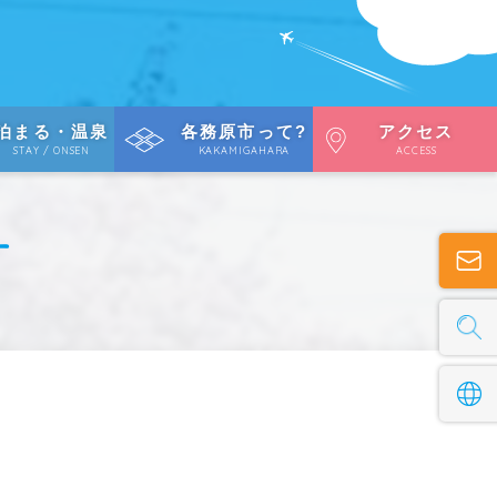
泊まる・温泉
各務原市って?
アクセス
STAY / ONSEN
KAKAMIGAHARA
ACCESS
ー