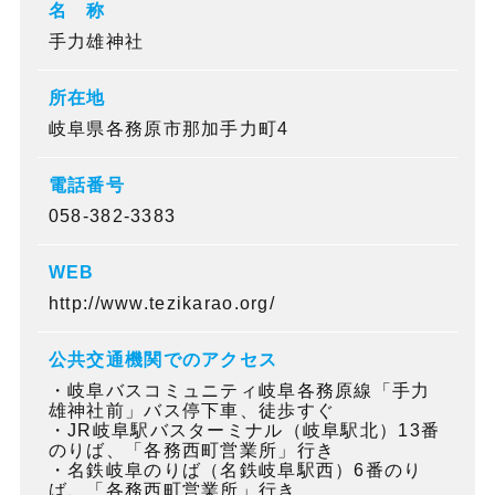
名 称
手力雄神社
所在地
岐阜県各務原市那加手力町4
電話番号
058-382-3383
WEB
http://www.tezikarao.org/
公共交通機関でのアクセス
・岐阜バスコミュニティ岐阜各務原線「手力
雄神社前」バス停下車、徒歩すぐ
・JR岐阜駅バスターミナル（岐阜駅北）13番
のりば、「各務西町営業所」行き
・名鉄岐阜のりば（名鉄岐阜駅西）6番のり
ば、「各務西町営業所」行き